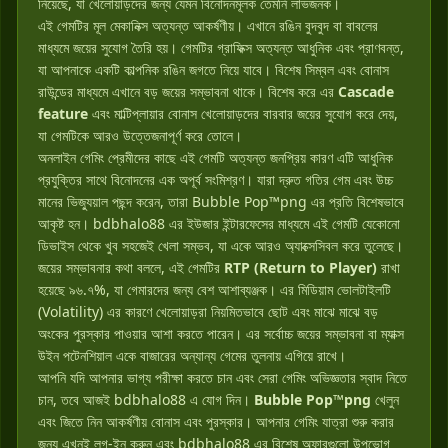
নিয়েছে, যা খেলোয়াড়দের জন্য যেমন বিনোদনমূলক তেমনি লাভজনক।
এই গেমটির মূল মেকানিক্স অত্যন্ত আকর্ষণীয়। এখানে রঙিন বুদবুদ বা বাবলের
মাধ্যমে জয়ের সুযোগ তৈরি হয়। গেমটির গ্রাফিক্স অত্যন্ত আধুনিক এবং প্রাণবন্ত,
যা আপনাকে একটি কাল্পনিক রঙিন জগতে নিয়ে যাবে। বিশেষ সিম্বল এবং বোনাস
রাউন্ডের মাধ্যমে এখানে বড় জয়ের সম্ভাবনা থাকে। বিশেষ করে এর
Cascade
feature
এবং মাল্টিপ্লায়ার বোনাস খেলোয়াড়দের বারবার জয়ের সুযোগ করে দেয়,
যা গেমটিকে আরও উত্তেজনাপূর্ণ করে তোলে।
অনলাইন গেমিং প্রেমীদের কাছে এই গেমটি অত্যন্ত জনপ্রিয় কারণ এটি আধুনিক
প্রযুক্তির সাথে বিনোদনের এক অপূর্ব সংমিশ্রণ। যারা দ্রুত গতির গেম এবং উচ্চ
মানের ভিজ্যুয়াল পছন্দ করেন, তারা Bubble Pop™png এর প্রতি বিশেষভাবে
আকৃষ্ট হন। bdbhalo88 এর ইউজার ইন্টারফেসের মাধ্যমে এই গেমটি যেকোনো
ডিভাইস থেকে খুব সহজেই খেলা সম্ভব, যা একে আরও অ্যাক্সেসিবল করে তুলেছে।
জয়ের সম্ভাবনার কথা বললে, এই গেমটির
RTP (Return to Player)
রাখা
হয়েছে ৯৬.৭%, যা গেমারদের জন্য বেশ আশাব্যঞ্জক। এর মিডিয়াম ভোলটাইলটি
(Volatility) এর কারণে খেলোয়াড়রা নিয়মিতভাবে ছোট এবং মাঝে মাঝে বড়
অংকের পুরস্কার পাওয়ার আশা করতে পারেন। এর সর্বোচ্চ জয়ের সম্ভাবনা বা ম্যাক্স
উইন পটেনশিয়াল একে বাজারের অন্যান্য গেমের তুলনায় এগিয়ে রাখে।
আপনি যদি আপনার ভাগ্য পরীক্ষা করতে চান এবং সেরা গেমিং অভিজ্ঞতার স্বাদ নিতে
চান, তবে আজই bdbhalo88 এ যোগ দিন।
Bubble Pop™png
খেলুন
এবং জিতে নিন আকর্ষণীয় বোনাস এবং পুরস্কার। আপনার গেমিং যাত্রা শুরু করার
জন্য এখনই লগ-ইন করুন এবং bdbhalo88 এর বিশেষ অফারগুলো উপভোগ