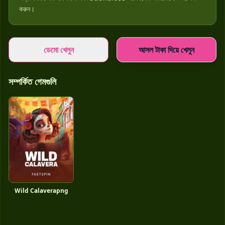
করুন।
ডেমো খেলুন
আসল টাকা দিয়ে খেলুন
সম্পর্কিত গেমগুলি
Wild Calaverapng