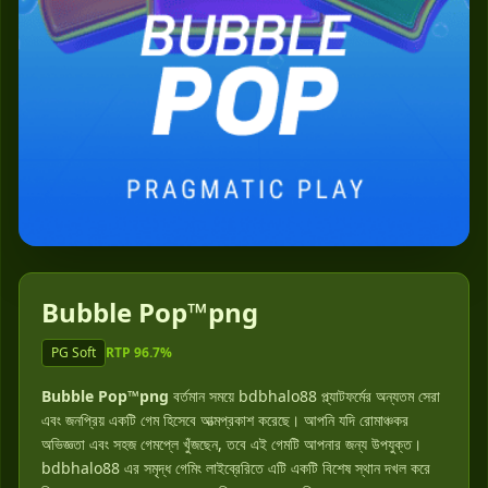
▶
Bubble Pop™png
PG Soft
RTP 96.7%
Bubble Pop™png
বর্তমান সময়ে bdbhalo88 প্ল্যাটফর্মের অন্যতম সেরা
এবং জনপ্রিয় একটি গেম হিসেবে আত্মপ্রকাশ করেছে। আপনি যদি রোমাঞ্চকর
অভিজ্ঞতা এবং সহজ গেমপ্লে খুঁজছেন, তবে এই গেমটি আপনার জন্য উপযুক্ত।
bdbhalo88 এর সমৃদ্ধ গেমিং লাইব্রেরিতে এটি একটি বিশেষ স্থান দখল করে