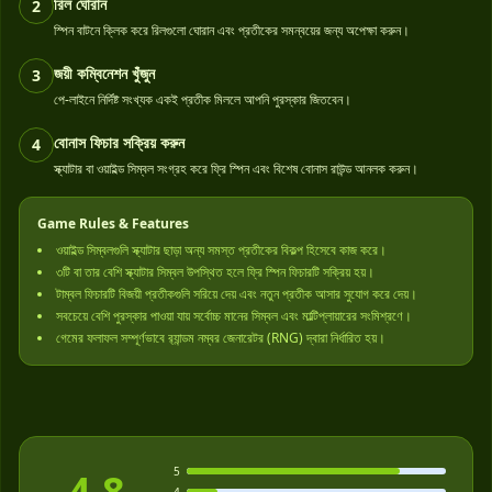
রিল ঘোরান
2
স্পিন বাটনে ক্লিক করে রিলগুলো ঘোরান এবং প্রতীকের সমন্বয়ের জন্য অপেক্ষা করুন।
জয়ী কম্বিনেশন খুঁজুন
3
পে-লাইনে নির্দিষ্ট সংখ্যক একই প্রতীক মিললে আপনি পুরস্কার জিতবেন।
বোনাস ফিচার সক্রিয় করুন
4
স্ক্যাটার বা ওয়াইল্ড সিম্বল সংগ্রহ করে ফ্রি স্পিন এবং বিশেষ বোনাস রাউন্ড আনলক করুন।
Game Rules & Features
ওয়াইল্ড সিম্বলগুলি স্ক্যাটার ছাড়া অন্য সমস্ত প্রতীকের বিকল্প হিসেবে কাজ করে।
৩টি বা তার বেশি স্ক্যাটার সিম্বল উপস্থিত হলে ফ্রি স্পিন ফিচারটি সক্রিয় হয়।
টাম্বল ফিচারটি বিজয়ী প্রতীকগুলি সরিয়ে দেয় এবং নতুন প্রতীক আসার সুযোগ করে দেয়।
সবচেয়ে বেশি পুরস্কার পাওয়া যায় সর্বোচ্চ মানের সিম্বল এবং মাল্টিপ্লায়ারের সংমিশ্রণে।
গেমের ফলাফল সম্পূর্ণভাবে র‍্যান্ডম নম্বর জেনারেটর (RNG) দ্বারা নির্ধারিত হয়।
5
4.8
4