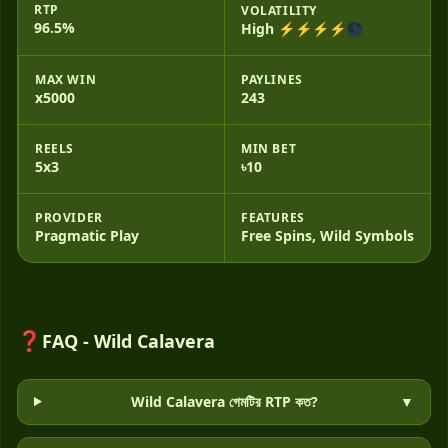
RTP
VOLATILITY
96.5%
High ⚡⚡⚡⚡🌑
MAX WIN
PAYLINES
x5000
243
REELS
MIN BET
5x3
৳10
PROVIDER
FEATURES
Pragmatic Play
Free Spins, Wild Symbols
❓
FAQ - Wild Calavera
Wild Calavera গেমটির RTP কত?
▼