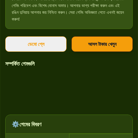
গেমিং পরিবেশ এবং বিশেষ বোনাস অফার। আপনার ভাগ্য পরীক্ষা করুন এবং এই
রঙিন দুনিয়ায় আপনার জয় নিশ্চিত করুন। সেরা গেমিং অভিজ্ঞতা পেতে এখনই জয়েন
করুন!
ডেমো প্লে
আসল টাকায় খেলুন
সম্পর্কিত গেমগুলি
⚙️
গেমের বিবরণ