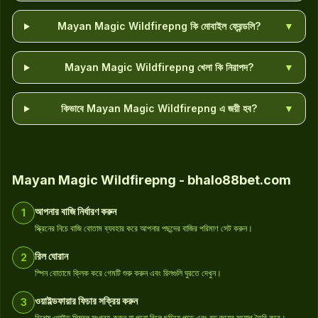
Mayan Magic Wildfirepng কি মোবাইল ফ্রেন্ডলি?
▼
Mayan Magic Wildfirepng খেলা কি নিরাপদ?
▼
কিভাবে Mayan Magic Wildfirepng এ জয়ী হব?
▼
Mayan Magic Wildfirepng - bhalo88bet.com
আপনার বাজি নির্ধারণ করুন
1
স্ক্রিনের নিচে বাজি বোতাম ব্যবহার করে আপনার পছন্দের বাজির পরিমাণ সেট করুন।
রিল ঘোরান
2
স্পিন বোতামে ক্লিক করে গেমটি শুরু করুন এবং রিলগুলি ঘুরতে দেখুন।
ওয়াইল্ডফায়ার ফিচার সক্রিয় করুন
3
বিশেষ ওয়াইল্ড সিম্বল সংগ্রহ করুন যা পুরো রিলে ছড়িয়ে পড়ে এবং বড় জয়ের সুযোগ তৈরি করে।