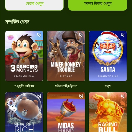
ডেমো খেলুন
আসল টাকায় খেলুন
সম্পর্কিত গেমস
৩ ড্যান্সিং মাঙ্কিজ
মাইনার ডঙ্কি ট্রাবল
সান্তা